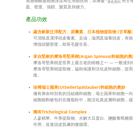
透過喚醒髮細胞深度再生潛能技術，添康髮
男士專
黑色系列
盈、密度、強韌、髮質及持續力。
產品功效
蘊含嶄新泛淳配方、尿囊素、日本植物提取物 (甘草酸
可清除及潔淨頭皮毒素、去油，滋潤及滋養頭皮，有效
增強頭髮密度，助長毛髮生長。
來自堅耐的摩洛哥堅果樹(Argan Spinosa)幹細胞的
摩洛哥堅果樹是世界上最古老的樹種之一 — 一般達到8
摩洛哥堅果樹提取物，協助保護和活化皮幹細胞，從而
復。
珍稀瑞士蘋果(UttwilerSpätlauber)幹細胞的奧妙
擁有壽命特別長的活組織幹細胞，瑞士蘋果幹細胞一向
細胞能夠被包封在微脂粒中，能活化真皮層幹細胞，緩
獨有Trichological Complex
人蔘精華、牛蒡提取物、水解大豆蛋白、鹽酸葡萄糖胺、生物素
作用，促進頭皮肌膚的微循環。