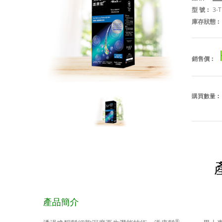
型 號︰
3-T
庫存狀態︰
銷售價︰
購買數量
產品簡介
®