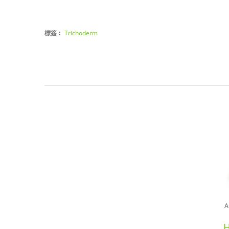
標簽︰
Trichoderm
A
H