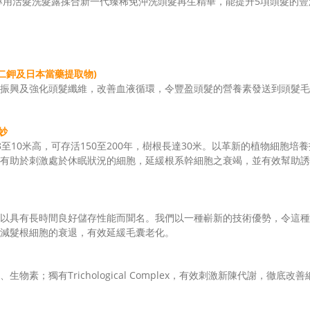
用活髮洗髮露揉合新一代臻稀免沖洗頭髮再生精華，能提升5項頭髮的豐濃
二鉀及日本當藥提取物)
振興及強化頭髮纖維，改善血液循環，令豐盈頭髮的營養素發送到頭髮毛
奧妙
至10米高，可存活150至200年，樹根長達30米。以革新的植物細胞培
有助於刺激處於休眠狀況的細胞，延緩根系幹細胞之衰竭，並有效幫助誘
以具有長時間良好儲存性能而聞名。我們以一種嶄新的技術優勢，令這種
減髮根細胞的衰退，有效延緩毛囊老化。
；獨有Trichological Complex，有效刺激新陳代謝，徹底改