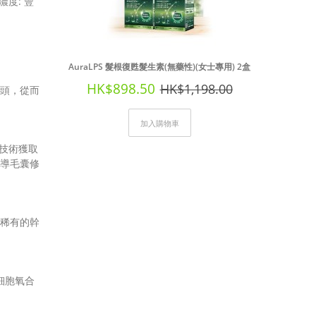
度: 豐
AuraLPS 髮根復甦髮生素(無藥性)(女士專用) 2盒
HK$898.50
HK$1,198.00
頭，從而
加入購物車
養技術獲取
導毛囊修
稀有的幹
善細胞氧合