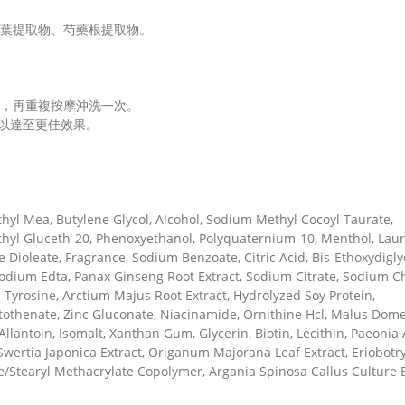
葉提取物、芍藥根提取物。
，再重複按摩沖洗一次。
以達至更佳效果。
yl Mea, Butylene Glycol, Alcohol, Sodium Methyl Cocoyl Taurate,
thyl Gluceth-20, Phenoxyethanol, Polyquaternium-10, Menthol, Lau
 Dioleate, Fragrance, Sodium Benzoate, Citric Acid, Bis-Ethoxydigly
sodium Edta, Panax Ginseng Root Extract, Sodium Citrate, Sodium Ch
l Tyrosine, Arctium Majus Root Extract, Hydrolyzed Soy Protein,
othenate, Zinc Gluconate, Niacinamide, Ornithine Hcl, Malus Dome
 Allantoin, Isomalt, Xanthan Gum, Glycerin, Biotin, Lecithin, Paeonia 
Swertia Japonica Extract, Origanum Majorana Leaf Extract, Eriobotr
e/Stearyl Methacrylate Copolymer, Argania Spinosa Callus Culture E