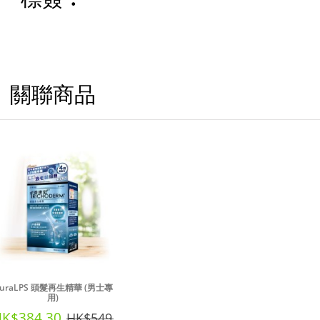
關聯商品
uraLPS 頭髮再生精華 (男士專
用)
K$384.30
HK$549.00