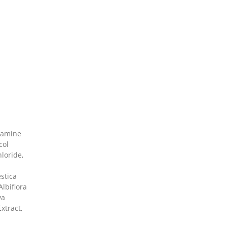
ramine
col
loride,
stica
Albiflora
ya
xtract,