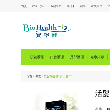
首頁
收藏 （0）
我的賬戶
購物車
結賬
建立賬戶
登
頭髮護理
口腔護理
足部護理
健康排毒
首頁
»
搜索
»
活髮洗髮露(男士專用)
活髮
Tr
品 牌︰