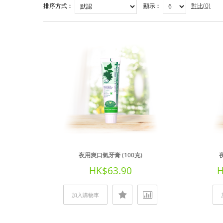
排序方式︰
顯示︰
對比(0)
夜用爽口氣牙膏 (100克)
HK$63.90
H
加入購物車