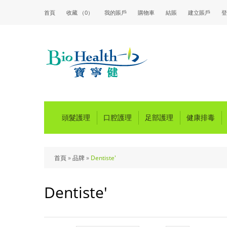
首頁
收藏 （0）
我的賬戶
購物車
結賬
建立賬戶
登
頭髮護理
口腔護理
足部護理
健康排毒
首頁
»
品牌
»
Dentiste'
Dentiste'